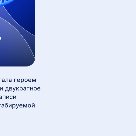
тала героем
и двукратное
аписи
штабируемой