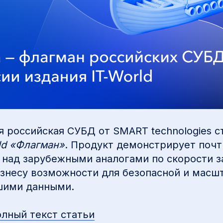
я российская СУБД от SMART technologies с
ld «Флагман»
. Продукт демонстрирует почт
 над зарубежными аналогами по скорости з
изнесу возможности для безопасной и мас
шими данными.
олный текст статьи