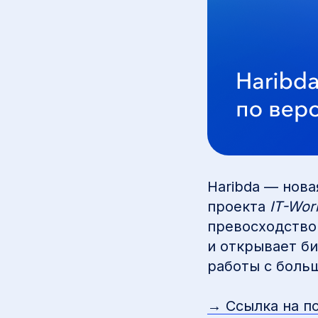
Haribda — нова
проекта
IT-Wor
превосходство
и открывает б
работы с боль
→ Ссылка на п