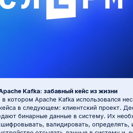
Apache Kafka: забавный кейс из жизни
, в котором Apache Kafka использовался н
кейса в следующем: клиентский проект. Де
едают бинарные данные в систему. Их нео
сшифровывать, валидировать, определять, 
устройство отсылать данные в систему и, е