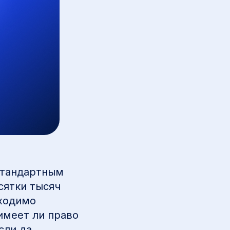
естандартным
сятки тысяч
бходимо
имеет ли право
сли да,