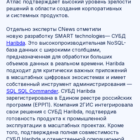
Атлас подтверждает высокий уровень зрелости
решений в области создания корпоративных
и системных продуктов.
Отдельно эксперты CNews отметили
новую разработку SMART technologies— СУБД
Haribda
. Это высокопроизводительная NoSQL-
база данных с широкими столбцами,
предназначенная для обработки больших
объемов данных в реальном времени. Haribda
подходит для критически важных приложений
в масштабных цифровых экосистемах и имеет
собственный инструмент администрирования —
SQL
SQL Commander
. СУБД Haribda
зарегистрирована в Едином реестре российских
программ (ЕРРП). Компания 2ГИС интегрировала
свои решения с СУБД Haribda, подтвердив
готовность продукта к промышленной
эксплуатации в масштабных проектах. Кроме
того, подтверждена полная совместимость
СУБД Haribda и отечественной операционной